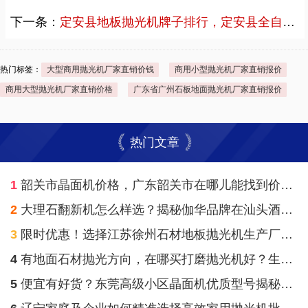
下一条：
定安县地板抛光机牌子排行，定安县全自动抛光打蜡机批发厂家直销案例
热门标签：
大型商用抛光机厂家直销价钱
商用小型抛光机厂家直销报价
商用大型抛光机厂家直销价格
广东省广州石板地面抛光机厂家直销报价
热门文章
1
韶关市晶面机价格，广东韶关市在哪儿能找到价格合理家用晶面机？
2
大理石翻新机怎么样选？揭秘伽华品牌在汕头酒店石材护理的专业之道
3
限时优惠！选择江苏徐州石材地板抛光机生产厂家，体验伽华品牌高效抛光
4
有地面石材抛光方向，在哪买打磨抛光机好？生产厂家伽华供应一条龙援助
5
便宜有好货？东莞高级小区晶面机优质型号揭秘：质量和操作远超价钱