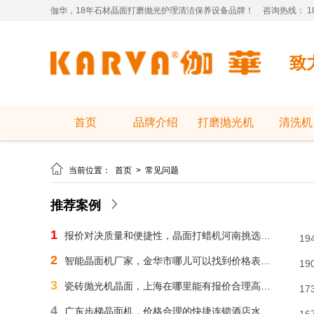
伽华，18年石材晶面打磨抛光护理清洁保养设备品牌！
咨询热线： 181
致
首页
品牌介绍
打磨抛光机
清洗机

当前位置：
首页
>
常见问题
推荐案例
1
报价对决质量和便捷性，晶面打蜡机河南挑选需明智判断
19
2
智能晶面机厂家，金华市哪儿可以找到价格表合理水磨石晶面机？
19
3
瓷砖抛光机晶面，上海在哪里能有报价合理高速晶面机？
17
4
广东步梯晶面机，价格合理的快捷连锁酒店水磨石晶面机