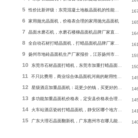
16
5
性价比新评级：东莞混凝土地板晶面机的性能和耐久性胜于低廉价格表
16
6
家用抛光晶面机，价格表合理的家用抛光晶面机
16
7
晶面水磨石机，水磨石楼梯晶面机品牌厂家直销报价
16
8
全自动石材打蜡晶面机，打蜡晶面机品牌厂家直销价格
16
9
扬州市地砖晶面机生产厂家报价，江苏扬州市报价合理石材偏心单擦晶面机
15
10
东莞市石材晶面打蜡机，东莞市加重打蜡晶面机厂家直销价格
15
11
不只比费用，商业综合体晶面机河南的耐用性和便捷操作才是割草利器
14
12
星级酒店加重晶面机：花更少的钱，买更好的品质
14
13
多功能加重晶面机价格表，定安县价格表合理多功能抛光晶面机
14
14
火车站酒店瓷砖打蜡晶面机，静安区哪个地方能找到价格表合理瓷砖楼梯晶面机？
14
15
广东大理石晶面翻新机，广东惠州市在哪儿能有价格表合理地面晶面机？
14