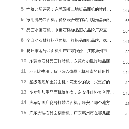
16
5
性价比新评级：东莞混凝土地板晶面机的性能和耐久性胜于低廉价格表
16
6
家用抛光晶面机，价格表合理的家用抛光晶面机
16
7
晶面水磨石机，水磨石楼梯晶面机品牌厂家直销报价
16
8
全自动石材打蜡晶面机，打蜡晶面机品牌厂家直销价格
16
9
扬州市地砖晶面机生产厂家报价，江苏扬州市报价合理石材偏心单擦晶面机
15
10
东莞市石材晶面打蜡机，东莞市加重打蜡晶面机厂家直销价格
15
11
不只比费用，商业综合体晶面机河南的耐用性和便捷操作才是割草利器
14
12
星级酒店加重晶面机：花更少的钱，买更好的品质
14
13
多功能加重晶面机价格表，定安县价格表合理多功能抛光晶面机
14
14
火车站酒店瓷砖打蜡晶面机，静安区哪个地方能找到价格表合理瓷砖楼梯晶面机？
14
15
广东大理石晶面翻新机，广东惠州市在哪儿能有价格表合理地面晶面机？
14