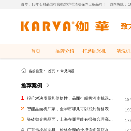
伽华，18年石材晶面打磨抛光护理清洁保养设备品牌！
咨询热线： 181
致
首页
品牌介绍
打磨抛光机
清洗机

当前位置：
首页
>
常见问题
推荐案例
1
报价对决质量和便捷性，晶面打蜡机河南挑选需明智判断
19
2
智能晶面机厂家，金华市哪儿可以找到价格表合理水磨石晶面机？
19
3
瓷砖抛光机晶面，上海在哪里能有报价合理高速晶面机？
17
4
广东步梯晶面机，价格合理的快捷连锁酒店水磨石晶面机