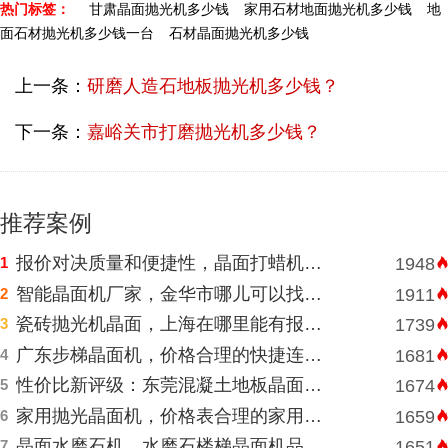
热门标签：
甘肃晶面抛光机多少钱
家用石材地面抛光机多少钱
地
面石材抛光机多少钱一台
石材晶面抛光机多少钱
上一条：
研磨人造石地板抛光机多少钱？
下一条：
嘉峪关市打磨抛光机多少钱？
推荐案例
报价对决质量和便捷性，晶面打蜡机河南挑选需明智判断
1
1948
智能晶面机厂家，金华市哪儿可以找到价格表合理水磨石晶面机？
2
1911
瓷砖抛光机晶面，上海在哪里能有报价合理高速晶面机？
3
1739
广东步梯晶面机，价格合理的快捷连锁酒店水磨石晶面机
4
1681
性价比新评级：东莞混凝土地板晶面机的性能和耐久性胜于低廉价格表
5
1674
家用抛光晶面机，价格表合理的家用抛光晶面机
6
1659
晶面水磨石机，水磨石楼梯晶面机品牌厂家直销报价
7
1651