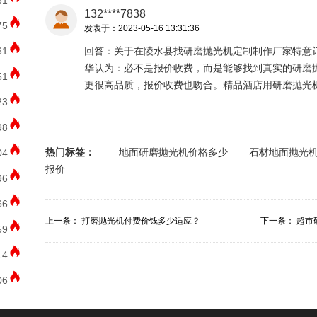
81
132****7838
75
发表于：2023-05-16 13:31:36
61
回答：关于在陵水县找研磨抛光机定制制作厂家特意
华认为：必不是报价收费，而是能够找到真实的研磨
51
更很高品质，报价收费也吻合。精品酒店用研磨抛光
23
98
热门标签：
地面研磨抛光机价格多少
石材地面抛光
04
报价
96
66
上一条：
打磨抛光机付费价钱多少适应？
下一条：
超市
59
14
06