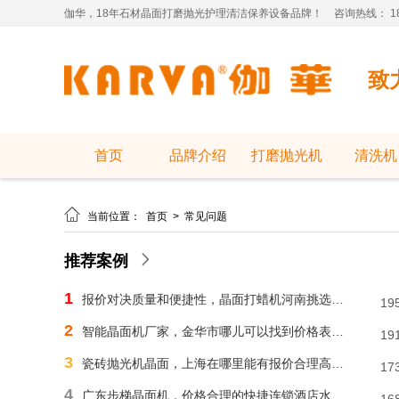
伽华，18年石材晶面打磨抛光护理清洁保养设备品牌！
咨询热线： 181
致
首页
品牌介绍
打磨抛光机
清洗机

当前位置：
首页
>
常见问题
推荐案例
1
报价对决质量和便捷性，晶面打蜡机河南挑选需明智判断
19
2
智能晶面机厂家，金华市哪儿可以找到价格表合理水磨石晶面机？
19
3
瓷砖抛光机晶面，上海在哪里能有报价合理高速晶面机？
17
4
广东步梯晶面机，价格合理的快捷连锁酒店水磨石晶面机