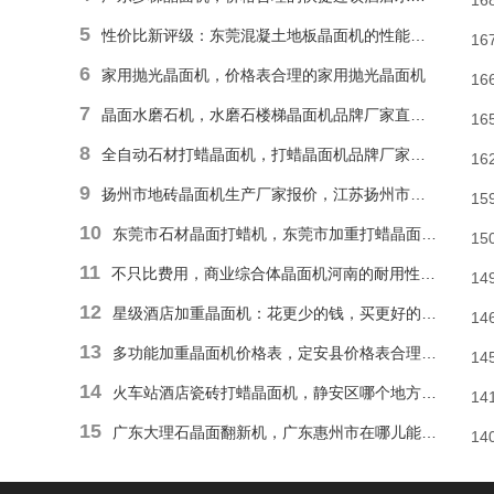
16
5
性价比新评级：东莞混凝土地板晶面机的性能和耐久性胜于低廉价格表
16
6
家用抛光晶面机，价格表合理的家用抛光晶面机
16
7
晶面水磨石机，水磨石楼梯晶面机品牌厂家直销报价
16
8
全自动石材打蜡晶面机，打蜡晶面机品牌厂家直销价格
16
9
扬州市地砖晶面机生产厂家报价，江苏扬州市报价合理石材偏心单擦晶面机
15
10
东莞市石材晶面打蜡机，东莞市加重打蜡晶面机厂家直销价格
15
11
不只比费用，商业综合体晶面机河南的耐用性和便捷操作才是割草利器
14
12
星级酒店加重晶面机：花更少的钱，买更好的品质
14
13
多功能加重晶面机价格表，定安县价格表合理多功能抛光晶面机
14
14
火车站酒店瓷砖打蜡晶面机，静安区哪个地方能找到价格表合理瓷砖楼梯晶面机？
14
15
广东大理石晶面翻新机，广东惠州市在哪儿能有价格表合理地面晶面机？
14