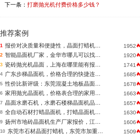
下一条：
打磨抛光机付费价格多少钱？
推荐案例
报价对决质量和便捷性，晶面打蜡机河南挑选需明智判断
1
1952
智能晶面机厂家，金华市哪儿可以找到价格表合理水磨石晶面机？
2
1920
瓷砖抛光机晶面，上海在哪里能有报价合理高速晶面机？
3
1741
广东步梯晶面机，价格合理的快捷连锁酒店水磨石晶面机
4
1685
性价比新评级：东莞混凝土地板晶面机的性能和耐久性胜于低廉价格表
5
1678
家用抛光晶面机，价格表合理的家用抛光晶面机
6
1663
晶面水磨石机，水磨石楼梯晶面机品牌厂家直销报价
7
1657
全自动石材打蜡晶面机，打蜡晶面机品牌厂家直销价格
8
1630
扬州市地砖晶面机生产厂家报价，江苏扬州市报价合理石材偏心单擦晶面机
9
1606
东莞市石材晶面打蜡机，东莞市加重打蜡晶面机厂家直销价格
10
1509