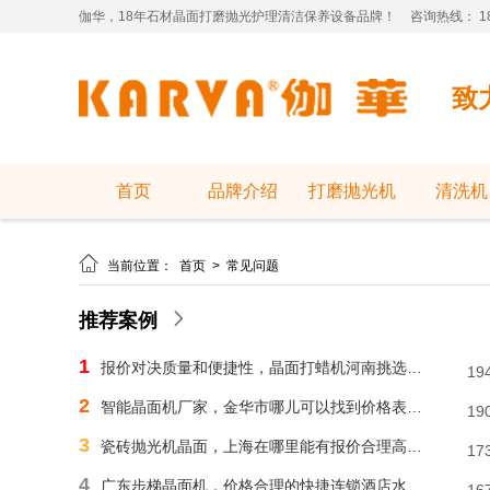
伽华，18年石材晶面打磨抛光护理清洁保养设备品牌！
咨询热线： 181
致
首页
品牌介绍
打磨抛光机
清洗机

当前位置：
首页
>
常见问题
推荐案例
1
报价对决质量和便捷性，晶面打蜡机河南挑选需明智判断
19
2
智能晶面机厂家，金华市哪儿可以找到价格表合理水磨石晶面机？
19
3
瓷砖抛光机晶面，上海在哪里能有报价合理高速晶面机？
17
4
广东步梯晶面机，价格合理的快捷连锁酒店水磨石晶面机