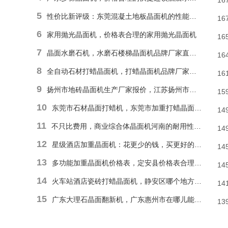
16
5
性价比新评级：东莞混凝土地板晶面机的性能和耐久性胜于低廉价格表
16
6
家用抛光晶面机，价格表合理的家用抛光晶面机
16
7
晶面水磨石机，水磨石楼梯晶面机品牌厂家直销报价
16
8
全自动石材打蜡晶面机，打蜡晶面机品牌厂家直销价格
16
9
扬州市地砖晶面机生产厂家报价，江苏扬州市报价合理石材偏心单擦晶面机
15
10
东莞市石材晶面打蜡机，东莞市加重打蜡晶面机厂家直销价格
14
11
不只比费用，商业综合体晶面机河南的耐用性和便捷操作才是割草利器
14
12
星级酒店加重晶面机：花更少的钱，买更好的品质
14
13
多功能加重晶面机价格表，定安县价格表合理多功能抛光晶面机
14
14
火车站酒店瓷砖打蜡晶面机，静安区哪个地方能找到价格表合理瓷砖楼梯晶面机？
14
15
广东大理石晶面翻新机，广东惠州市在哪儿能有价格表合理地面晶面机？
13