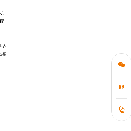
电机
量配
L认
区客