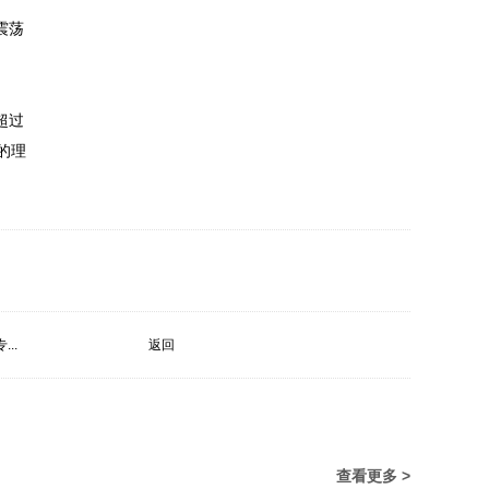
震荡
超过
的理
..
返回
查看更多 >