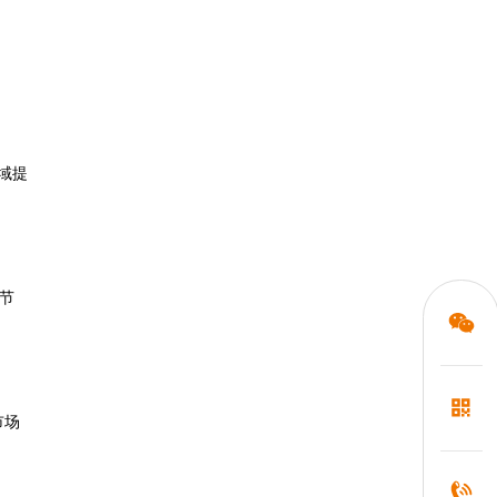
域提
节
市场