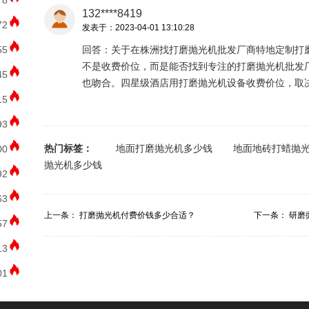
78
132****8419
72
发表于：2023-04-01 13:10:28
55
回答：关于在株洲找打磨抛光机批发厂商特地定制打
不是收费价位，而是能否找到专注的打磨抛光机批发
45
也吻合。四星级酒店用打磨抛光机设备收费价位，取
15
93
热门标签：
地面打磨抛光机多少钱
地面地砖打蜡抛
00
抛光机多少钱
92
63
上一条：
打磨抛光机付费价钱多少合适？
下一条：
研磨
57
13
01