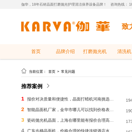
伽华，18年石材晶面打磨抛光护理清洁保养设备品牌！
咨询热线： 181
致
首页
品牌介绍
打磨抛光机
清洗机

当前位置：
首页
>
常见问题
推荐案例
1
报价对决质量和便捷性，晶面打蜡机河南挑选需明智判断
19
2
智能晶面机厂家，金华市哪儿可以找到价格表合理水磨石晶面机？
19
3
瓷砖抛光机晶面，上海在哪里能有报价合理高速晶面机？
17
4
广东步梯晶面机，价格合理的快捷连锁酒店水磨石晶面机