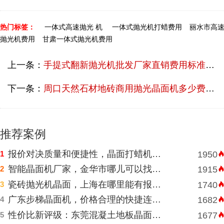
热门标签：
一体式高速抛光 机
一体式抛光机打蜡费用
丽水市高
抛光机费用
甘肃一体式抛光机费用
上一条：
手提式翻新抛光机批发厂家直销费用标准多少？
下一条：
周口天然石材地砖商用抛光晶面机多少费用？
推荐案例
报价对决质量和便捷性，晶面打蜡机河南挑选需明智判断
1
1950
智能晶面机厂家，金华市哪儿可以找到价格表合理水磨石晶面机？
2
1915
瓷砖抛光机晶面，上海在哪里能有报价合理高速晶面机？
3
1740
广东步梯晶面机，价格合理的快捷连锁酒店水磨石晶面机
4
1682
性价比新评级：东莞混凝土地板晶面机的性能和耐久性胜于低廉价格表
5
1677