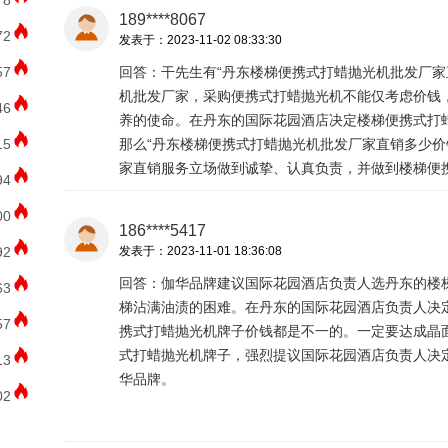
78
189****8067
72
发表于：2023-11-02 08:33:30
57
回答：干先生有“丹东楼梯便携式打蜡抛光机批发厂家
机批发厂家，采购便携式打蜡抛光机不能仅考虑价钱
46
养的使命。在丹东的国际花园酒店决定楼梯便携式打
15
那么“丹东楼梯便携式打蜡抛光机批发厂家直销多少价
家直销服务立场做到诚挚、认真负责，并做到楼梯便
94
00
186****5417
92
发表于：2023-11-01 18:36:08
回答：伽华品牌建议国际花园酒店负责人选丹东的楼
63
梯沾满油渍的困难。在丹东的国际花园酒店负责人决
57
携式打蜡抛光机牌子价钱都是不一的。一定要达成晶
式打蜡抛光机牌子，强烈提议国际花园酒店负责人决
13
华品牌。
02