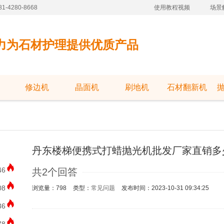
-4280-8668
使用教程视频
场景
力为石材护理提供优质产品
修边机
晶面机
刷地机
石材翻新机
丹东楼梯便携式打蜡抛光机批发厂家直销多
46
共2个回答
08
浏览量：798
类型：
常见问题
发布时间：2023-10-31 09:34:25
36