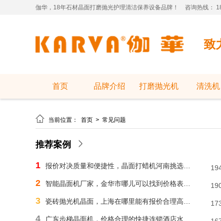
伽华，18年石材晶面打磨抛光护理清洁保养设备品牌！
咨询热线： 181
致
首页
品牌介绍
打磨抛光机
清洗机

当前位置：
首页
>
常见问题
推荐案例
1
报价对决质量和便捷性，晶面打蜡机河南挑选需明智判断
19
2
智能晶面机厂家，金华市哪儿可以找到价格表合理水磨石晶面机？
19
3
瓷砖抛光机晶面，上海在哪里能有报价合理高速晶面机？
17
4
广东步梯晶面机，价格合理的快捷连锁酒店水磨石晶面机