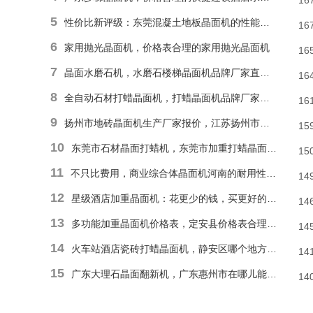
16
5
性价比新评级：东莞混凝土地板晶面机的性能和耐久性胜于低廉价格表
16
6
家用抛光晶面机，价格表合理的家用抛光晶面机
16
7
晶面水磨石机，水磨石楼梯晶面机品牌厂家直销报价
16
8
全自动石材打蜡晶面机，打蜡晶面机品牌厂家直销价格
16
9
扬州市地砖晶面机生产厂家报价，江苏扬州市报价合理石材偏心单擦晶面机
15
10
东莞市石材晶面打蜡机，东莞市加重打蜡晶面机厂家直销价格
15
11
不只比费用，商业综合体晶面机河南的耐用性和便捷操作才是割草利器
14
12
星级酒店加重晶面机：花更少的钱，买更好的品质
14
13
多功能加重晶面机价格表，定安县价格表合理多功能抛光晶面机
14
14
火车站酒店瓷砖打蜡晶面机，静安区哪个地方能找到价格表合理瓷砖楼梯晶面机？
14
15
广东大理石晶面翻新机，广东惠州市在哪儿能有价格表合理地面晶面机？
14