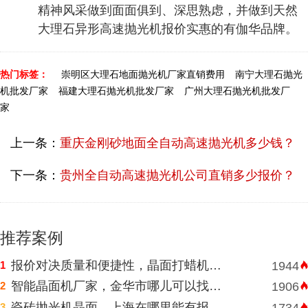
精神风采做到面面俱到、深思熟虑，并做到天然
大理石异形高速抛光机报价实惠的有伽华品牌。
热门标签：
崇明区大理石地面抛光机厂家直销费用
南宁大理石抛光
机批发厂家
福建大理石抛光机批发厂家
广州大理石抛光机批发厂
家
上一条：
重庆金刚砂地面全自动高速抛光机多少钱？
下一条：
贵州全自动高速抛光机公司直销多少报价？
推荐案例
报价对决质量和便捷性，晶面打蜡机河南挑选需明智判断
1
1944
智能晶面机厂家，金华市哪儿可以找到价格表合理水磨石晶面机？
2
1906
瓷砖抛光机晶面，上海在哪里能有报价合理高速晶面机？
3
1734