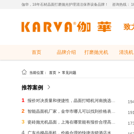
伽华，18年石材晶面打磨抛光护理清洁保养设备品牌！
咨询热线： 181
致
首页
品牌介绍
打磨抛光机
清洗机

当前位置：
首页
>
常见问题
推荐案例
1
报价对决质量和便捷性，晶面打蜡机河南挑选需明智判断
19
2
智能晶面机厂家，金华市哪儿可以找到价格表合理水磨石晶面机？
19
3
瓷砖抛光机晶面，上海在哪里能有报价合理高速晶面机？
17
4
广东步梯晶面机，价格合理的快捷连锁酒店水磨石晶面机