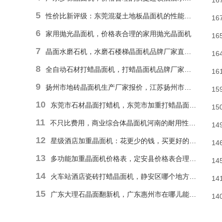
16
5
性价比新评级：东莞混凝土地板晶面机的性能和耐久性胜于低廉价格表
16
6
家用抛光晶面机，价格表合理的家用抛光晶面机
16
7
晶面水磨石机，水磨石楼梯晶面机品牌厂家直销报价
16
8
全自动石材打蜡晶面机，打蜡晶面机品牌厂家直销价格
16
9
扬州市地砖晶面机生产厂家报价，江苏扬州市报价合理石材偏心单擦晶面机
15
10
东莞市石材晶面打蜡机，东莞市加重打蜡晶面机厂家直销价格
15
11
不只比费用，商业综合体晶面机河南的耐用性和便捷操作才是割草利器
14
12
星级酒店加重晶面机：花更少的钱，买更好的品质
14
13
多功能加重晶面机价格表，定安县价格表合理多功能抛光晶面机
14
14
火车站酒店瓷砖打蜡晶面机，静安区哪个地方能找到价格表合理瓷砖楼梯晶面机？
14
15
广东大理石晶面翻新机，广东惠州市在哪儿能有价格表合理地面晶面机？
14