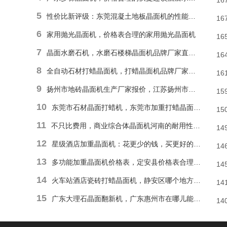
16
5
性价比新评级：东莞混凝土地板晶面机的性能和耐久性胜于低廉价格表
16
6
家用抛光晶面机，价格表合理的家用抛光晶面机
16
7
晶面水磨石机，水磨石楼梯晶面机品牌厂家直销报价
16
8
全自动石材打蜡晶面机，打蜡晶面机品牌厂家直销价格
16
9
扬州市地砖晶面机生产厂家报价，江苏扬州市报价合理石材偏心单擦晶面机
15
10
东莞市石材晶面打蜡机，东莞市加重打蜡晶面机厂家直销价格
15
11
不只比费用，商业综合体晶面机河南的耐用性和便捷操作才是割草利器
14
12
星级酒店加重晶面机：花更少的钱，买更好的品质
14
13
多功能加重晶面机价格表，定安县价格表合理多功能抛光晶面机
14
14
火车站酒店瓷砖打蜡晶面机，静安区哪个地方能找到价格表合理瓷砖楼梯晶面机？
14
15
广东大理石晶面翻新机，广东惠州市在哪儿能有价格表合理地面晶面机？
14