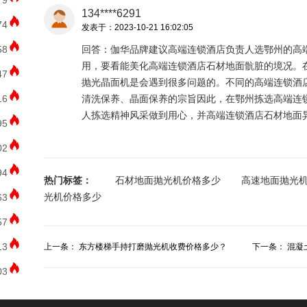
79
134****6291
74
发表于：2023-10-21 16:02:05
58
回答：伽华品牌建议高端连锁酒店负责人选鄂州的高
用，要看能美化高端连锁酒店石材地面骯脏的境况。
47
抛光晶面机是会遇到很多问题的。不同的高端连锁酒
16
清洗保养、晶面保养的宗旨因此，在鄂州拣选高端连
人拣选精神风采做到用心，并高端连锁酒店石材地面
95
02
94
热门标签：
石材地面抛光机价格多少
高速地面抛光
光机价格多少
63
57
13
上一条：
东方楼梯手持打磨抛光机收费价格多少？
下一条：
混凝
03