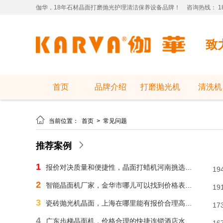
伽华，18年石材晶面打磨抛光护理清洁保养设备品牌！
咨询热线： 181
致
首页
品牌介绍
打磨抛光机
清洗机

当前位置：
首页
>
常见问题
推荐案例
1
报价对决质量和便捷性，晶面打蜡机河南挑选需明智判断
19
2
智能晶面机厂家，金华市哪儿可以找到价格表合理水磨石晶面机？
19
3
瓷砖抛光机晶面，上海在哪里能有报价合理高速晶面机？
17
4
广东步梯晶面机，价格合理的快捷连锁酒店水磨石晶面机