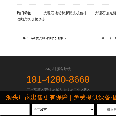
热门标签：
大理石地砖翻新抛光机价格
大理石抛光
动抛光机价格多少
上一条：
高速抛光机订制多少报价？
下一条：
凉山
24小时服务热线
181-4280-8668
广州荔湾区芳村龙溪大道蟠龙工业区B区
头厂家出售更有保障 | 免费提供设备报价清单 
磨抛光机、地坪研磨机、地板打蜡机和地毯清洗机等,广泛应用于酒店、工厂车间、商
图