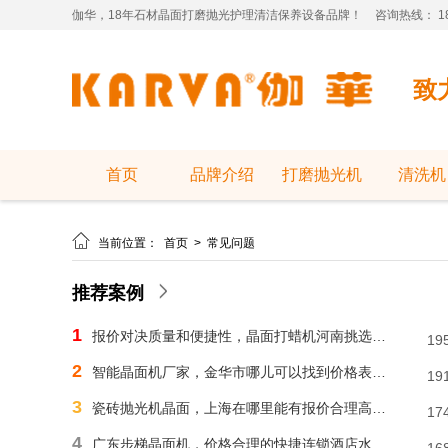
伽华，18年石材晶面打磨抛光护理清洁保养设备品牌！
咨询热线： 181
致
首页
品牌介绍
打磨抛光机
清洗机

当前位置：
首页
>
常见问题
推荐案例
1
报价对决质量和便捷性，晶面打蜡机河南挑选需明智判断
19
2
智能晶面机厂家，金华市哪儿可以找到价格表合理水磨石晶面机？
19
3
瓷砖抛光机晶面，上海在哪里能有报价合理高速晶面机？
17
4
广东步梯晶面机，价格合理的快捷连锁酒店水磨石晶面机