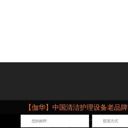
【伽华】中国清洁护理设备老品牌，源
伽华品牌专业生产石材打磨抛光护理机,推出多款深受市场欢迎的地面打
版权归：广州吉安泥工贸有限公司 所有
粤ICP备12025285号
网站地