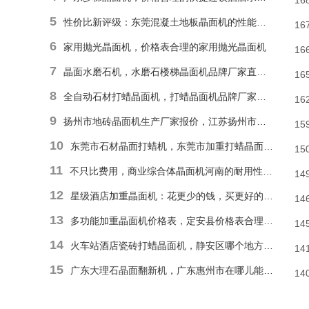
16
5
性价比新评级：东莞混凝土地板晶面机的性能和耐久性胜于低廉价格表
16
6
家用抛光晶面机，价格表合理的家用抛光晶面机
16
7
晶面水磨石机，水磨石楼梯晶面机品牌厂家直销报价
16
8
全自动石材打蜡晶面机，打蜡晶面机品牌厂家直销价格
16
9
扬州市地砖晶面机生产厂家报价，江苏扬州市报价合理石材偏心单擦晶面机
15
10
东莞市石材晶面打蜡机，东莞市加重打蜡晶面机厂家直销价格
15
11
不只比费用，商业综合体晶面机河南的耐用性和便捷操作才是割草利器
14
12
星级酒店加重晶面机：花更少的钱，买更好的品质
14
13
多功能加重晶面机价格表，定安县价格表合理多功能抛光晶面机
14
14
火车站酒店瓷砖打蜡晶面机，静安区哪个地方能找到价格表合理瓷砖楼梯晶面机？
14
15
广东大理石晶面翻新机，广东惠州市在哪儿能有价格表合理地面晶面机？
14