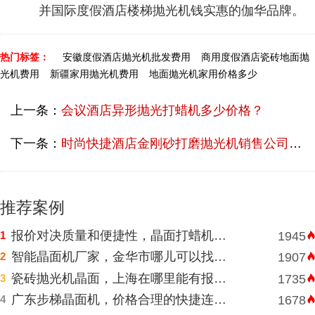
并国际度假酒店楼梯抛光机钱实惠的伽华品牌。
热门标签：
安徽度假酒店抛光机批发费用
商用度假酒店瓷砖地面抛
光机费用
新疆家用抛光机费用
地面抛光机家用价格多少
上一条：
会议酒店异形抛光打蜡机多少价格？
下一条：
时尚快捷酒店金刚砂打磨抛光机销售公司直销费用多少？
推荐案例
报价对决质量和便捷性，晶面打蜡机河南挑选需明智判断
1
1945
智能晶面机厂家，金华市哪儿可以找到价格表合理水磨石晶面机？
2
1907
瓷砖抛光机晶面，上海在哪里能有报价合理高速晶面机？
3
1735
广东步梯晶面机，价格合理的快捷连锁酒店水磨石晶面机
4
1678