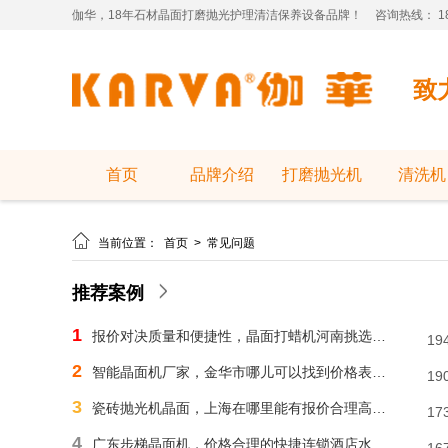
伽华，18年石材晶面打磨抛光护理清洁保养设备品牌！
咨询热线： 181
致
首页
品牌介绍
打磨抛光机
清洗机

当前位置：
首页
>
常见问题
推荐案例
1
报价对决质量和便捷性，晶面打蜡机河南挑选需明智判断
19
2
智能晶面机厂家，金华市哪儿可以找到价格表合理水磨石晶面机？
19
3
瓷砖抛光机晶面，上海在哪里能有报价合理高速晶面机？
17
4
广东步梯晶面机，价格合理的快捷连锁酒店水磨石晶面机