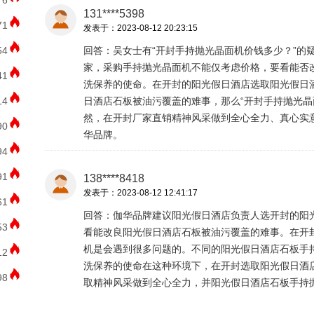
76
131****5398
71
发表于：2023-08-12 20:23:15
54
回答：吴女士有“开封手持抛光晶面机价钱多少？”的
家，采购手持抛光晶面机不能仅考虑价格，要看能否
41
洗保养的使命。在开封的阳光假日酒店选取阳光假日
14
日酒店石板被油污覆盖的难事，那么“开封手持抛光晶
然，在开封厂家直销精神风采做到全心全力、真心实
90
华品牌。
94
91
138****8418
发表于：2023-08-12 12:41:17
61
回答：伽华品牌建议阳光假日酒店负责人选开封的阳
53
看能改良阳光假日酒店石板被油污覆盖的难事。在开
机是会遇到很多问题的。不同的阳光假日酒店石板手
12
洗保养的使命在这种环境下，在开封选取阳光假日酒
98
取精神风采做到全心全力，并阳光假日酒店石板手持