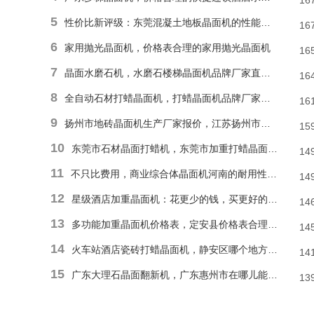
16
5
性价比新评级：东莞混凝土地板晶面机的性能和耐久性胜于低廉价格表
16
6
家用抛光晶面机，价格表合理的家用抛光晶面机
16
7
晶面水磨石机，水磨石楼梯晶面机品牌厂家直销报价
16
8
全自动石材打蜡晶面机，打蜡晶面机品牌厂家直销价格
16
9
扬州市地砖晶面机生产厂家报价，江苏扬州市报价合理石材偏心单擦晶面机
15
10
东莞市石材晶面打蜡机，东莞市加重打蜡晶面机厂家直销价格
14
11
不只比费用，商业综合体晶面机河南的耐用性和便捷操作才是割草利器
14
12
星级酒店加重晶面机：花更少的钱，买更好的品质
14
13
多功能加重晶面机价格表，定安县价格表合理多功能抛光晶面机
14
14
火车站酒店瓷砖打蜡晶面机，静安区哪个地方能找到价格表合理瓷砖楼梯晶面机？
14
15
广东大理石晶面翻新机，广东惠州市在哪儿能有价格表合理地面晶面机？
13