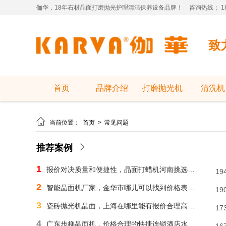
伽华，18年石材晶面打磨抛光护理清洁保养设备品牌！
咨询热线： 181
致
首页
品牌介绍
打磨抛光机
清洗机

当前位置：
首页
>
常见问题
推荐案例
1
报价对决质量和便捷性，晶面打蜡机河南挑选需明智判断
19
2
智能晶面机厂家，金华市哪儿可以找到价格表合理水磨石晶面机？
19
3
瓷砖抛光机晶面，上海在哪里能有报价合理高速晶面机？
17
4
广东步梯晶面机，价格合理的快捷连锁酒店水磨石晶面机