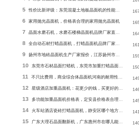
16
5
性价比新评级：东莞混凝土地板晶面机的性能和耐久性胜于低廉价格表
16
6
家用抛光晶面机，价格表合理的家用抛光晶面机
16
7
晶面水磨石机，水磨石楼梯晶面机品牌厂家直销报价
16
8
全自动石材打蜡晶面机，打蜡晶面机品牌厂家直销价格
16
9
扬州市地砖晶面机生产厂家报价，江苏扬州市报价合理石材偏心单擦晶面机
15
10
东莞市石材晶面打蜡机，东莞市加重打蜡晶面机厂家直销价格
15
11
不只比费用，商业综合体晶面机河南的耐用性和便捷操作才是割草利器
14
12
星级酒店加重晶面机：花更少的钱，买更好的品质
14
13
多功能加重晶面机价格表，定安县价格表合理多功能抛光晶面机
14
14
火车站酒店瓷砖打蜡晶面机，静安区哪个地方能找到价格表合理瓷砖楼梯晶面机？
14
15
广东大理石晶面翻新机，广东惠州市在哪儿能有价格表合理地面晶面机？
14