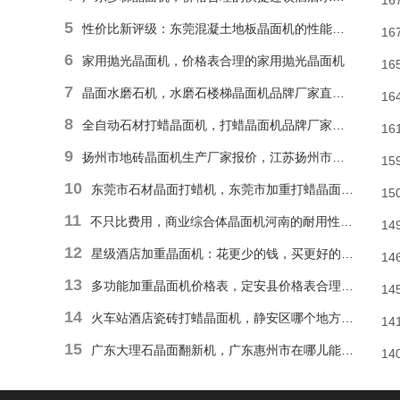
16
5
性价比新评级：东莞混凝土地板晶面机的性能和耐久性胜于低廉价格表
16
6
家用抛光晶面机，价格表合理的家用抛光晶面机
16
7
晶面水磨石机，水磨石楼梯晶面机品牌厂家直销报价
16
8
全自动石材打蜡晶面机，打蜡晶面机品牌厂家直销价格
16
9
扬州市地砖晶面机生产厂家报价，江苏扬州市报价合理石材偏心单擦晶面机
15
10
东莞市石材晶面打蜡机，东莞市加重打蜡晶面机厂家直销价格
15
11
不只比费用，商业综合体晶面机河南的耐用性和便捷操作才是割草利器
14
12
星级酒店加重晶面机：花更少的钱，买更好的品质
14
13
多功能加重晶面机价格表，定安县价格表合理多功能抛光晶面机
14
14
火车站酒店瓷砖打蜡晶面机，静安区哪个地方能找到价格表合理瓷砖楼梯晶面机？
14
15
广东大理石晶面翻新机，广东惠州市在哪儿能有价格表合理地面晶面机？
14