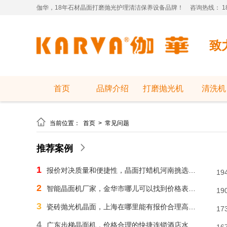
伽华，18年石材晶面打磨抛光护理清洁保养设备品牌！
咨询热线： 181
致
首页
品牌介绍
打磨抛光机
清洗机

当前位置：
首页
>
常见问题
推荐案例
1
报价对决质量和便捷性，晶面打蜡机河南挑选需明智判断
19
2
智能晶面机厂家，金华市哪儿可以找到价格表合理水磨石晶面机？
19
3
瓷砖抛光机晶面，上海在哪里能有报价合理高速晶面机？
17
4
广东步梯晶面机，价格合理的快捷连锁酒店水磨石晶面机