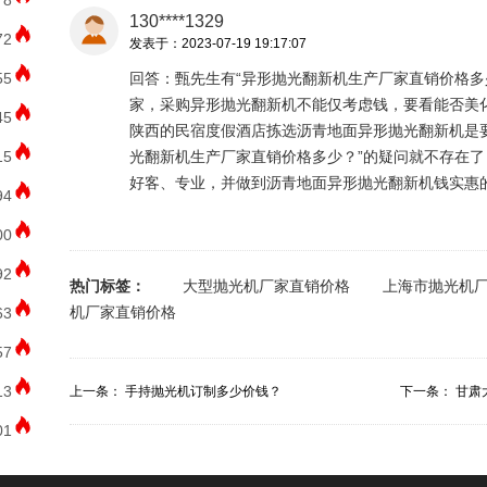
78
130****1329
72
发表于：2023-07-19 19:17:07
55
回答：甄先生有“异形抛光翻新机生产厂家直销价格多
家，采购异形抛光翻新机不能仅考虑钱，要看能否美
45
陕西的民宿度假酒店拣选沥青地面异形抛光翻新机是
15
光翻新机生产厂家直销价格多少？”的疑问就不存在
好客、专业，并做到沥青地面异形抛光翻新机钱实惠
94
00
92
热门标签：
大型抛光机厂家直销价格
上海市抛光机
机厂家直销价格
63
57
13
上一条：
手持抛光机订制多少价钱？
下一条：
甘肃
标准多少...
01