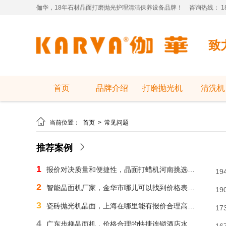
伽华，18年石材晶面打磨抛光护理清洁保养设备品牌！
咨询热线： 181
致
首页
品牌介绍
打磨抛光机
清洗机

当前位置：
首页
>
常见问题
推荐案例
1
报价对决质量和便捷性，晶面打蜡机河南挑选需明智判断
19
2
智能晶面机厂家，金华市哪儿可以找到价格表合理水磨石晶面机？
19
3
瓷砖抛光机晶面，上海在哪里能有报价合理高速晶面机？
17
4
广东步梯晶面机，价格合理的快捷连锁酒店水磨石晶面机