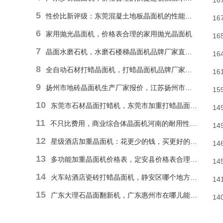
16
5
性价比新评级：东莞混凝土地板晶面机的性能和耐久性胜于低廉价格表
16
6
家用抛光晶面机，价格表合理的家用抛光晶面机
16
7
晶面水磨石机，水磨石楼梯晶面机品牌厂家直销报价
16
8
全自动石材打蜡晶面机，打蜡晶面机品牌厂家直销价格
16
9
扬州市地砖晶面机生产厂家报价，江苏扬州市报价合理石材偏心单擦晶面机
15
10
东莞市石材晶面打蜡机，东莞市加重打蜡晶面机厂家直销价格
14
11
不只比费用，商业综合体晶面机河南的耐用性和便捷操作才是割草利器
14
12
星级酒店加重晶面机：花更少的钱，买更好的品质
14
13
多功能加重晶面机价格表，定安县价格表合理多功能抛光晶面机
14
14
火车站酒店瓷砖打蜡晶面机，静安区哪个地方能找到价格表合理瓷砖楼梯晶面机？
14
15
广东大理石晶面翻新机，广东惠州市在哪儿能有价格表合理地面晶面机？
14