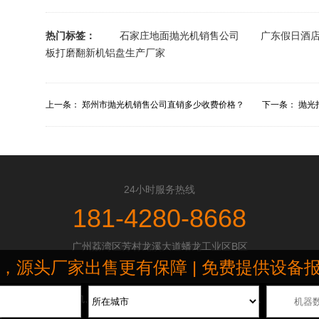
热门标签：
石家庄地面抛光机销售公司
广东假日酒
板打磨翻新机铝盘生产厂家
上一条：
郑州市抛光机销售公司直销多少收费价格？
下一条：
抛光
24小时服务热线
181-4280-8668
广州荔湾区芳村龙溪大道蟠龙工业区B区
头厂家出售更有保障 | 免费提供设备报价清单 
磨抛光机、地坪研磨机、地板打蜡机和地毯清洗机等,广泛应用于酒店、工厂车间、商
图