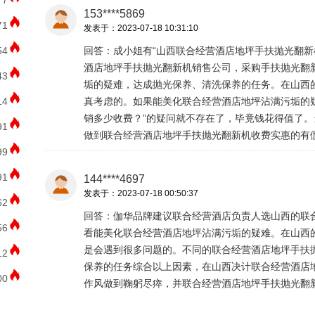
77
153****5869
71
发表于：2023-07-18 10:31:10
54
回答：成小姐有“山西联合经营酒店地坪手扶抛光翻新
酒店地坪手扶抛光翻新机销售公司，采购手扶抛光翻
43
垢的疑难，达成抛光保养、清洗保养的任务。在山西
14
真考虑的。如果能美化联合经营酒店地坪沾满污垢的
销多少收费？”的疑问就不存在了，毕竟钱花得值了
91
做到联合经营酒店地坪手扶抛光翻新机收费实惠的有
99
91
144****4697
发表于：2023-07-18 00:50:37
62
回答：伽华品牌建议联合经营酒店负责人选山西的联
56
看能美化联合经营酒店地坪沾满污垢的疑难。在山西
是会遇到很多问题的。不同的联合经营酒店地坪手扶
12
保养的任务综合以上因素，在山西决计联合经营酒店
00
作风做到鞠躬尽瘁，并联合经营酒店地坪手扶抛光翻