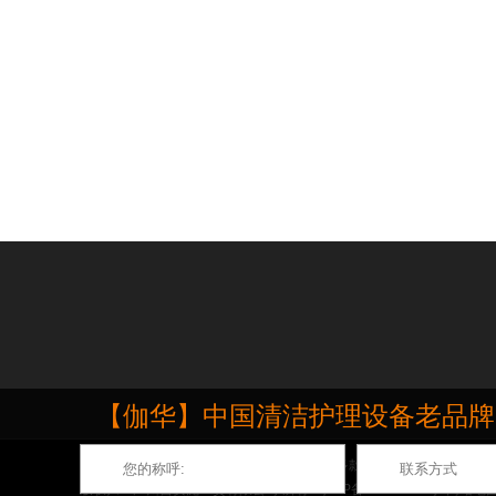
【伽华】中国清洁护理设备老品牌，源
伽华品牌专业生产石材打磨抛光护理机,推出多款深受市场欢迎的地面打
版权归：广州吉安泥工贸有限公司 所有
粤ICP备12025285号
网站地