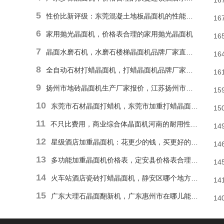
16
5
性价比新评级：东莞混凝土地板晶面机的性能和耐久性胜于低廉价格表
16
6
家用抛光晶面机，价格表合理的家用抛光晶面机
16
7
晶面水磨石机，水磨石楼梯晶面机品牌厂家直销报价
16
8
全自动石材打蜡晶面机，打蜡晶面机品牌厂家直销价格
16
9
扬州市地砖晶面机生产厂家报价，江苏扬州市报价合理石材偏心单擦晶面机
15
10
东莞市石材晶面打蜡机，东莞市加重打蜡晶面机厂家直销价格
15
11
不只比费用，商业综合体晶面机河南的耐用性和便捷操作才是割草利器
14
12
星级酒店加重晶面机：花更少的钱，买更好的品质
14
13
多功能加重晶面机价格表，定安县价格表合理多功能抛光晶面机
14
14
火车站酒店瓷砖打蜡晶面机，静安区哪个地方能找到价格表合理瓷砖楼梯晶面机？
14
15
广东大理石晶面翻新机，广东惠州市在哪儿能有价格表合理地面晶面机？
14