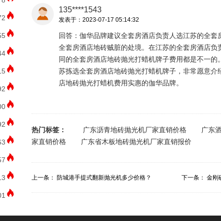
78
135****1543
72
发表于：2023-07-17 05:14:32
55
回答：伽华品牌建议全套房酒店负责人选江苏的全套
全套房酒店地砖贼脏的处境。在江苏的全套房酒店负
44
同的全套房酒店地砖抛光打蜡机牌子费用都是不一的
15
苏拣选全套房酒店地砖抛光打蜡机牌子，非常愿意介
店地砖抛光打蜡机费用实惠的伽华品牌。
92
00
92
热门标签：
广东沥青地砖抛光机厂家直销价格
广东
家直销价格
广东省木板地砖抛光机厂家直销报价
63
57
13
上一条：
防城港手提式翻新抛光机多少价格？
下一条：
金刚
01