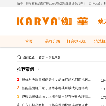
伽华，18年石材晶面打磨抛光护理清洁保养设备品牌！
咨询热线： 181
致
首页
品牌介绍
打磨抛光机
清洗机

当前位置：
首页
>
常见问题
推荐案例
1
报价对决质量和便捷性，晶面打蜡机河南挑选需明智判断
19
2
智能晶面机厂家，金华市哪儿可以找到价格表合理水磨石晶面机？
19
3
瓷砖抛光机晶面，上海在哪里能有报价合理高速晶面机？
17
4
广东步梯晶面机，价格合理的快捷连锁酒店水磨石晶面机