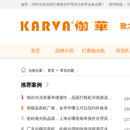
伽华，18年石材晶面打磨抛光护理清洁保养设备品牌！
咨询热线： 181
致
首页
品牌介绍
打磨抛光机
清洗机

当前位置：
首页
>
常见问题
推荐案例
1
报价对决质量和便捷性，晶面打蜡机河南挑选需明智判断
19
2
智能晶面机厂家，金华市哪儿可以找到价格表合理水磨石晶面机？
19
3
瓷砖抛光机晶面，上海在哪里能有报价合理高速晶面机？
17
4
广东步梯晶面机，价格合理的快捷连锁酒店水磨石晶面机