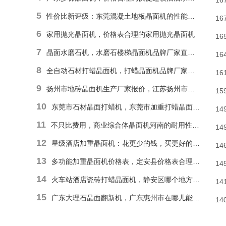
16
5
性价比新评级：东莞混凝土地板晶面机的性能和耐久性胜于低廉价格表
16
6
家用抛光晶面机，价格表合理的家用抛光晶面机
16
7
晶面水磨石机，水磨石楼梯晶面机品牌厂家直销报价
16
8
全自动石材打蜡晶面机，打蜡晶面机品牌厂家直销价格
16
9
扬州市地砖晶面机生产厂家报价，江苏扬州市报价合理石材偏心单擦晶面机
15
10
东莞市石材晶面打蜡机，东莞市加重打蜡晶面机厂家直销价格
14
11
不只比费用，商业综合体晶面机河南的耐用性和便捷操作才是割草利器
14
12
星级酒店加重晶面机：花更少的钱，买更好的品质
14
13
多功能加重晶面机价格表，定安县价格表合理多功能抛光晶面机
14
14
火车站酒店瓷砖打蜡晶面机，静安区哪个地方能找到价格表合理瓷砖楼梯晶面机？
14
15
广东大理石晶面翻新机，广东惠州市在哪儿能有价格表合理地面晶面机？
14