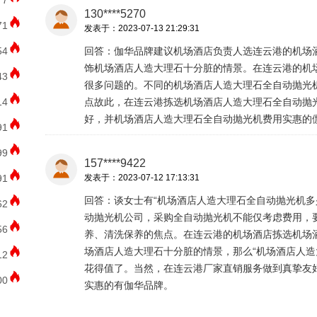
77
130****5270
71
发表于：2023-07-13 21:29:31
54
回答：伽华品牌建议机场酒店负责人选连云港的机场
饰机场酒店人造大理石十分脏的情景。在连云港的机
43
很多问题的。不同的机场酒店人造大理石全自动抛光
14
点故此，在连云港拣选机场酒店人造大理石全自动抛
好，并机场酒店人造大理石全自动抛光机费用实惠的
91
99
157****9422
91
发表于：2023-07-12 17:13:31
回答：谈女士有“机场酒店人造大理石全自动抛光机多
62
动抛光机公司，采购全自动抛光机不能仅考虑费用，
56
养、清洗保养的焦点。在连云港的机场酒店拣选机场
场酒店人造大理石十分脏的情景，那么“机场酒店人造
12
花得值了。当然，在连云港厂家直销服务做到真挚友
00
实惠的有伽华品牌。