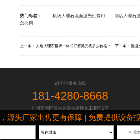
热门标签：
机场大理石地面抛光机费用
酒店大理石
怎么用
上一条：
人造大理石楼梯一体式打磨抛光机多少价格？
下一条：
混凝
24小时服务热线
181-4280-8668
广州荔湾区芳村龙溪大道蟠龙工业区B区
头厂家出售更有保障 | 免费提供设备报价清单 
磨抛光机、地坪研磨机、地板打蜡机和地毯清洗机等,广泛应用于酒店、工厂车间、商
图