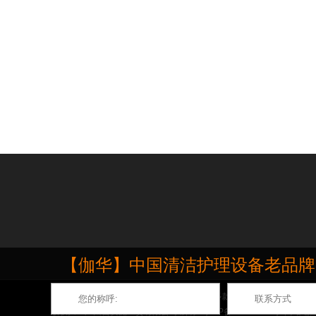
【伽华】中国清洁护理设备老品牌，源
伽华品牌专业生产石材打磨抛光护理机,推出多款深受市场欢迎的地面打
版权归：广州吉安泥工贸有限公司 所有
粤ICP备12025285号
网站地