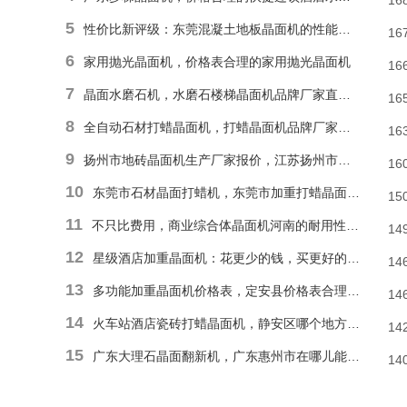
16
5
性价比新评级：东莞混凝土地板晶面机的性能和耐久性胜于低廉价格表
16
6
家用抛光晶面机，价格表合理的家用抛光晶面机
16
7
晶面水磨石机，水磨石楼梯晶面机品牌厂家直销报价
16
8
全自动石材打蜡晶面机，打蜡晶面机品牌厂家直销价格
16
9
扬州市地砖晶面机生产厂家报价，江苏扬州市报价合理石材偏心单擦晶面机
16
10
东莞市石材晶面打蜡机，东莞市加重打蜡晶面机厂家直销价格
15
11
不只比费用，商业综合体晶面机河南的耐用性和便捷操作才是割草利器
14
12
星级酒店加重晶面机：花更少的钱，买更好的品质
14
13
多功能加重晶面机价格表，定安县价格表合理多功能抛光晶面机
14
14
火车站酒店瓷砖打蜡晶面机，静安区哪个地方能找到价格表合理瓷砖楼梯晶面机？
14
15
广东大理石晶面翻新机，广东惠州市在哪儿能有价格表合理地面晶面机？
14