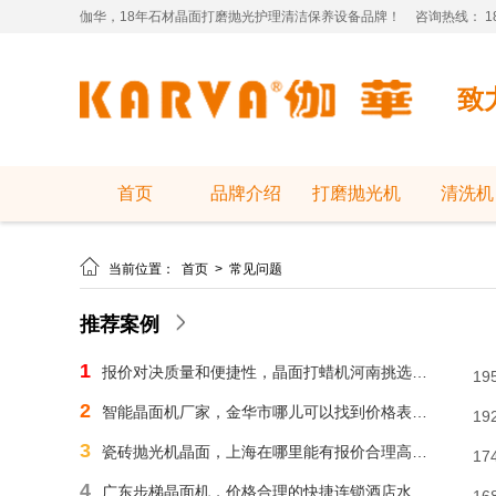
伽华，18年石材晶面打磨抛光护理清洁保养设备品牌！
咨询热线： 181
致
首页
品牌介绍
打磨抛光机
清洗机

当前位置：
首页
>
常见问题
推荐案例
1
报价对决质量和便捷性，晶面打蜡机河南挑选需明智判断
19
2
智能晶面机厂家，金华市哪儿可以找到价格表合理水磨石晶面机？
19
3
瓷砖抛光机晶面，上海在哪里能有报价合理高速晶面机？
17
4
广东步梯晶面机，价格合理的快捷连锁酒店水磨石晶面机