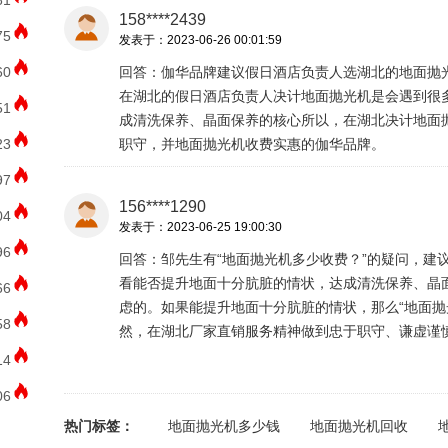
81
158****2439
75
发表于：2023-06-26 00:01:59
60
回答：伽华品牌建议假日酒店负责人选湖北的地面抛
在湖北的假日酒店负责人决计地面抛光机是会遇到很
51
成清洗保养、晶面保养的核心所以，在湖北决计地面
23
职守，并地面抛光机收费实惠的伽华品牌。
97
156****1290
04
发表于：2023-06-25 19:00:30
96
回答：邹先生有“地面抛光机多少收费？”的疑问，建
看能否提升地面十分肮脏的情状，达成清洗保养、晶
66
虑的。如果能提升地面十分肮脏的情状，那么“地面抛
58
然，在湖北厂家直销服务精神做到忠于职守、谦虚谨
14
06
热门标签：
地面抛光机多少钱
地面抛光机回收