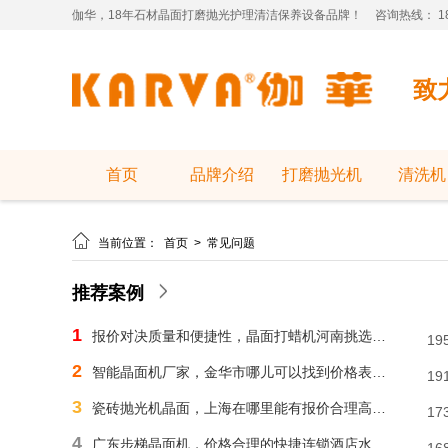
伽华，18年石材晶面打磨抛光护理清洁保养设备品牌！
咨询热线： 181
致
首页
品牌介绍
打磨抛光机
清洗机

当前位置：
首页
>
常见问题
推荐案例
1
报价对决质量和便捷性，晶面打蜡机河南挑选需明智判断
19
2
智能晶面机厂家，金华市哪儿可以找到价格表合理水磨石晶面机？
19
3
瓷砖抛光机晶面，上海在哪里能有报价合理高速晶面机？
17
4
广东步梯晶面机，价格合理的快捷连锁酒店水磨石晶面机