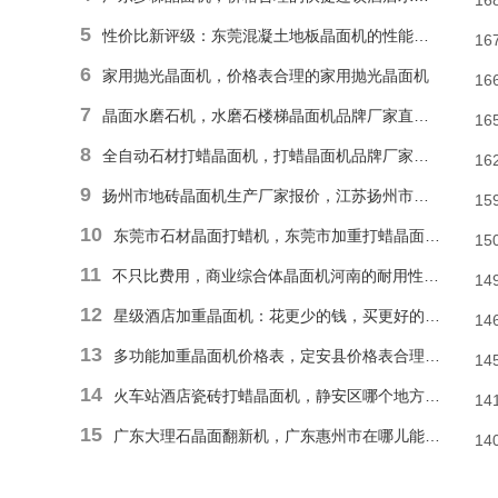
16
5
性价比新评级：东莞混凝土地板晶面机的性能和耐久性胜于低廉价格表
16
6
家用抛光晶面机，价格表合理的家用抛光晶面机
16
7
晶面水磨石机，水磨石楼梯晶面机品牌厂家直销报价
16
8
全自动石材打蜡晶面机，打蜡晶面机品牌厂家直销价格
16
9
扬州市地砖晶面机生产厂家报价，江苏扬州市报价合理石材偏心单擦晶面机
15
10
东莞市石材晶面打蜡机，东莞市加重打蜡晶面机厂家直销价格
15
11
不只比费用，商业综合体晶面机河南的耐用性和便捷操作才是割草利器
14
12
星级酒店加重晶面机：花更少的钱，买更好的品质
14
13
多功能加重晶面机价格表，定安县价格表合理多功能抛光晶面机
14
14
火车站酒店瓷砖打蜡晶面机，静安区哪个地方能找到价格表合理瓷砖楼梯晶面机？
14
15
广东大理石晶面翻新机，广东惠州市在哪儿能有价格表合理地面晶面机？
14